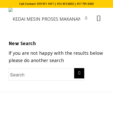
Call Contact: 019 911 1017 | 013 413 6032 | 017 791 0292
New Search
If you are not happy with the results below
please do another search