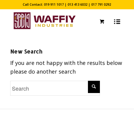
Call Contact: 019 911 1017 | 013 413 6032 | 017 791 0292
New Search
If you are not happy with the results below
please do another search