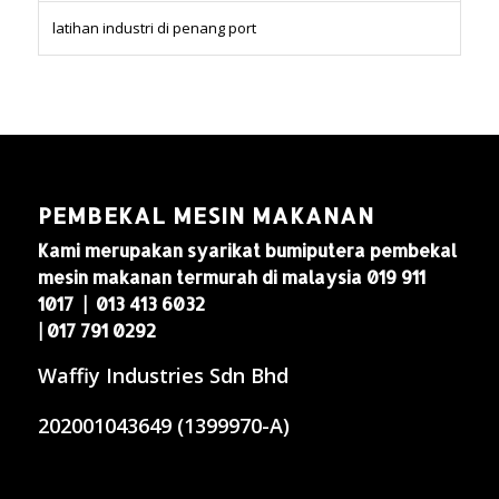
latihan industri di penang port
PEMBEKAL MESIN MAKANAN
Kami merupakan syarikat bumiputera pembekal
mesin makanan termurah di malaysia 019 911
1017 | 013 413 6032
| 017 791 0292
Waffiy Industries Sdn Bhd
202001043649 (1399970-A)