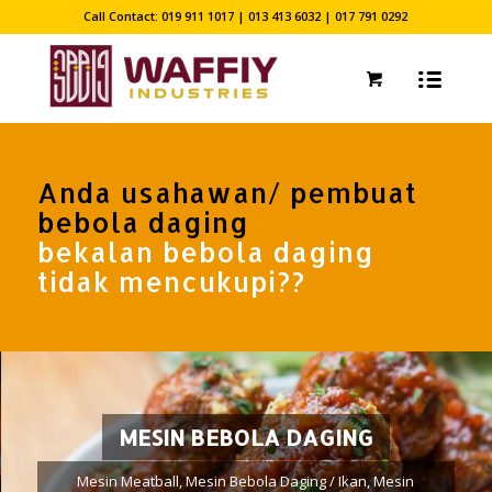
Call Contact: 019 911 1017 | 013 413 6032 | 017 791 0292
Anda usahawan/ pembuat
bebola daging
bekalan bebola daging
tidak mencukupi??
MESIN BEBOLA DAGING
Mesin Meatball, Mesin Bebola Daging / Ikan, Mesin