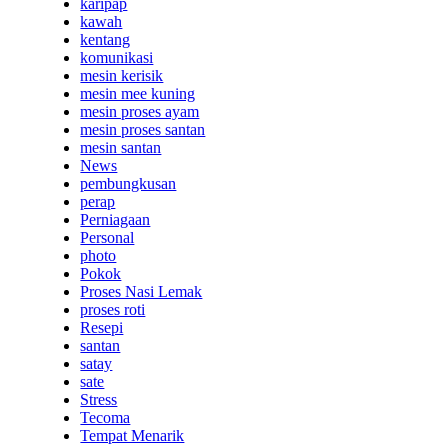
karipap
kawah
kentang
komunikasi
mesin kerisik
mesin mee kuning
mesin proses ayam
mesin proses santan
mesin santan
News
pembungkusan
perap
Perniagaan
Personal
photo
Pokok
Proses Nasi Lemak
proses roti
Resepi
santan
satay
sate
Stress
Tecoma
Tempat Menarik