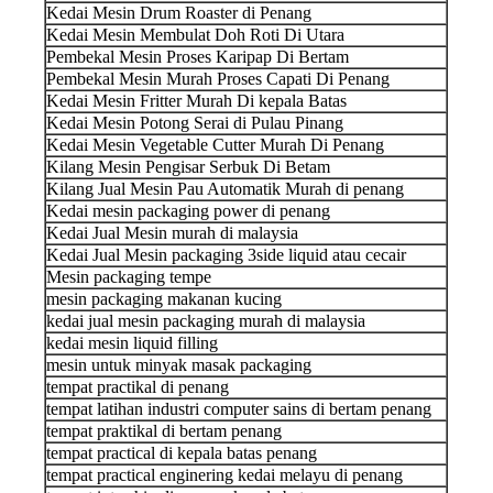
Kedai Mesin Drum Roaster di Penang
Kedai Mesin Membulat Doh Roti Di Utara
Pembekal Mesin Proses Karipap Di Bertam
Pembekal Mesin Murah Proses Capati Di Penang
Kedai Mesin Fritter Murah Di kepala Batas
Kedai Mesin Potong Serai di Pulau Pinang
Kedai Mesin Vegetable Cutter Murah Di Penang
Kilang Mesin Pengisar Serbuk Di Betam
Kilang Jual Mesin Pau Automatik Murah di penang
Kedai mesin packaging power di penang
Kedai Jual Mesin murah di malaysia
Kedai Jual Mesin packaging 3side liquid atau cecair
Mesin packaging tempe
mesin packaging makanan kucing
kedai jual mesin packaging murah di malaysia
kedai mesin liquid filling
mesin untuk minyak masak packaging
tempat practikal di penang
tempat latihan industri computer sains di bertam penang
tempat praktikal di bertam penang
tempat practical di kepala batas penang
tempat practical enginering kedai melayu di penang