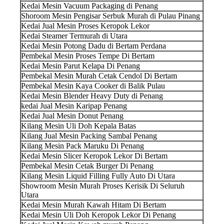
Kedai Mesin Vacuum Packaging di Penang
Shoroom Mesin Pengisar Serbuk Murah di Pulau Pinang
Kedai Jual Mesin Proses Keropok Lekor
Kedai Steamer Termurah di Utara
Kedai Mesin Potong Dadu di Bertam Perdana
Pembekal Mesin Proses Tempe Di Bertam
Kedai Mesin Parut Kelapa Di Penang
Pembekal Mesin Murah Cetak Cendol Di Bertam
Pembekal Mesin Kaya Cooker di Balik Pulau
Kedai Mesin Blender Heavy Duty di Penang
kedai Jual Mesin Karipap Penang
Kedai Jual Mesin Donut Penang
Kilang Mesin Uli Doh Kepala Batas
Kilang Jual Mesin Packing Sambal Penang
Kilang Mesin Pack Maruku Di Penang
Kedai Mesin Slicer Keropok Lekor Di Bertam
Pembekal Mesin Cetak Burger Di Penang
Kilang Mesin Liquid Filling Fully Auto Di Utara
Showroom Mesin Murah Proses Kerisik Di Seluruh
Utara
Kedai Mesin Murah Kawah Hitam Di Bertam
Kedai Mesin Uli Doh Keropok Lekor Di Penang