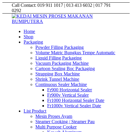
Call Contact: 019 911 1017 | 013 413 6032 | 017 791
0292
Home
Shop
Packaging
Powder Filling Packaging
Volume Matric Bungkus Tempe Automatic
Liquid Filling Packaging
Vacuum Packaging Machine
Cartoon Sealing Boc Packaging
Strapping Box Machine
Shrink Tunnel Machine
Continuous Sealer Machine
Fr900 Horizontal Sealer
Fr900v Vertical Sealer
Fr1000 Horizontal Sealer Date
Fr1000v Vertical Sealer Date
List Product
Mesin Proses Ayam
Steamer Cooking / Steamer Pau
Multi Purpose Cooker