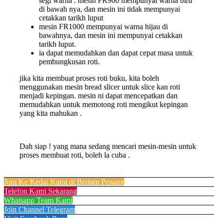
segi warna . mesin FR900 mempunyai warna biru
di bawah nya, dan mesin ini tidak mempunyai
cetakkan tarikh luput
mesin FR1000 mempunyai warna hijau di
bawahnya, dan mesin ini mempunyai cetakkan
tarikh luput.
ia dapat memudahkan dan dapat cepat masa untuk
pembungkusan roti.
jika kita membuat proses roti buku, kita boleh
menggunakan mesin bread slicer untuk slice kan roti
menjadi kepingan. mesin ni dapat mencepatkan dan
memudahkan untuk memotong roti mengikut kepingan
yang kita mahukan .
Dah siap ! yang mana sedang mencari mesin-mesin untuk
proses membuat roti, boleh la cuba .
Jom Ke Kedai Kami di Bertam Penang
Telefon Kami Sekarang
Whatsapp Team Kami
Join Channel Telegram