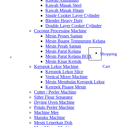
Kawah Aluminum
Kawah Masak Steel
Kawah Masak Hitam
Single Cooker Layer Cylinder
Blender Heavy Duty
Double Layer Cooker Cylinder
Coconut Processing Machine
Mesin Proses Santan
Mesin Buang Tempurung Kelapa
Mesin Perah Santan
Mesin Parut Kelapa
Shopping
Mesin Parut Kelapa BOX
Mesin Kisar Kerisik
Keropok Lekor Machine
Cart
Keropok Lekor Slice
Vertical Mixer Machine
Mesin Membulat Keropok Lekor
Kerepek Pisang Mesin
Cutter / Peeler Machine
Sifter Flour Separator
Drying Oven Machine
Potato Peeler Machine
Machine Mee
Maruku Machine
Mesin Leperkan Doh