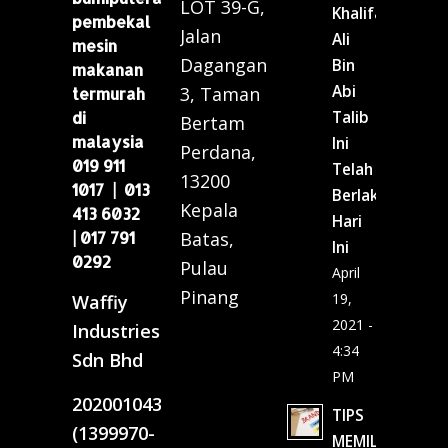
LOT 39-G,
Khalifah
pembekal
Jalan
Ali
mesin
Dagangan
Bin
makanan
Abi
3, Taman
termurah
di
Talib
Bertam
malaysia
Ini
Perdana,
019 911
Telah
13200
1017 | 013
Berlaku
Kepala
413 6032
Hari
| 017 791
Batas,
Ini
0292
Pulau
April
Pinang
19,
Waffiy
2021 -
Industries
4:34
Sdn Bhd
PM
202001043649
TIPS
(1399970-
MEMILIH