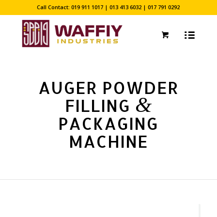
Call Contact: 019 911 1017 | 013 413 6032 | 017 791 0292
AUGER POWDER
&
FILLING
PACKAGING
MACHINE