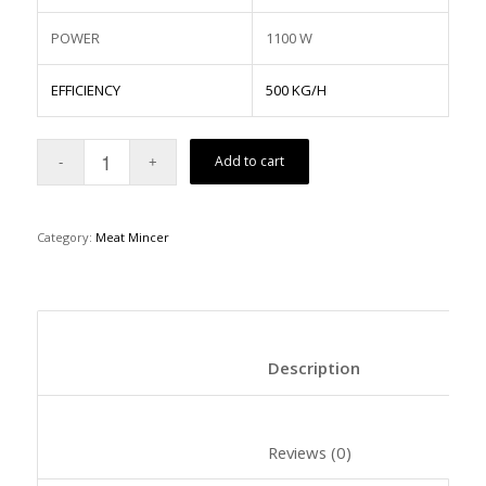
POWER
1100 W
EFFICIENCY
500 KG/H
Add to cart
Category:
Meat Mincer
						Description	
						Reviews (0)	