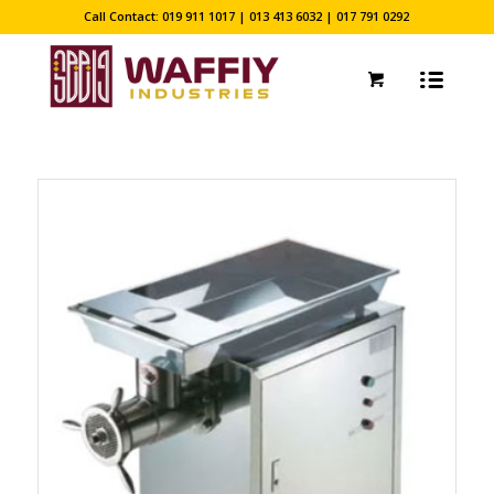
Call Contact: 019 911 1017 | 013 413 6032 | 017 791 0292