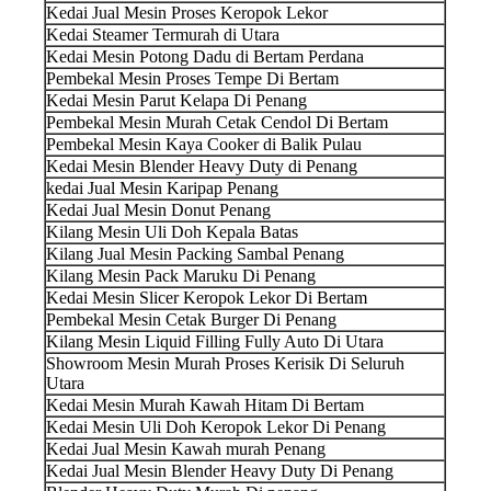
Kedai Jual Mesin Proses Keropok Lekor
Kedai Steamer Termurah di Utara
Kedai Mesin Potong Dadu di Bertam Perdana
Pembekal Mesin Proses Tempe Di Bertam
Kedai Mesin Parut Kelapa Di Penang
Pembekal Mesin Murah Cetak Cendol Di Bertam
Pembekal Mesin Kaya Cooker di Balik Pulau
Kedai Mesin Blender Heavy Duty di Penang
kedai Jual Mesin Karipap Penang
Kedai Jual Mesin Donut Penang
Kilang Mesin Uli Doh Kepala Batas
Kilang Jual Mesin Packing Sambal Penang
Kilang Mesin Pack Maruku Di Penang
Kedai Mesin Slicer Keropok Lekor Di Bertam
Pembekal Mesin Cetak Burger Di Penang
Kilang Mesin Liquid Filling Fully Auto Di Utara
Showroom Mesin Murah Proses Kerisik Di Seluruh
Utara
Kedai Mesin Murah Kawah Hitam Di Bertam
Kedai Mesin Uli Doh Keropok Lekor Di Penang
Kedai Jual Mesin Kawah murah Penang
Kedai Jual Mesin Blender Heavy Duty Di Penang