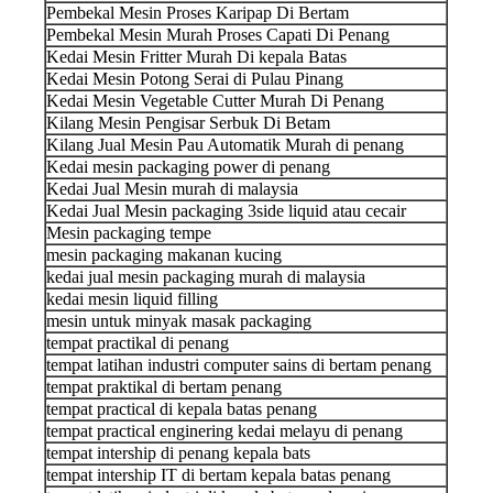
Pembekal Mesin Proses Karipap Di Bertam
Pembekal Mesin Murah Proses Capati Di Penang
Kedai Mesin Fritter Murah Di kepala Batas
Kedai Mesin Potong Serai di Pulau Pinang
Kedai Mesin Vegetable Cutter Murah Di Penang
Kilang Mesin Pengisar Serbuk Di Betam
Kilang Jual Mesin Pau Automatik Murah di penang
Kedai mesin packaging power di penang
Kedai Jual Mesin murah di malaysia
Kedai Jual Mesin packaging 3side liquid atau cecair
Mesin packaging tempe
mesin packaging makanan kucing
kedai jual mesin packaging murah di malaysia
kedai mesin liquid filling
mesin untuk minyak masak packaging
tempat practikal di penang
tempat latihan industri computer sains di bertam penang
tempat praktikal di bertam penang
tempat practical di kepala batas penang
tempat practical enginering kedai melayu di penang
tempat intership di penang kepala bats
tempat intership IT di bertam kepala batas penang