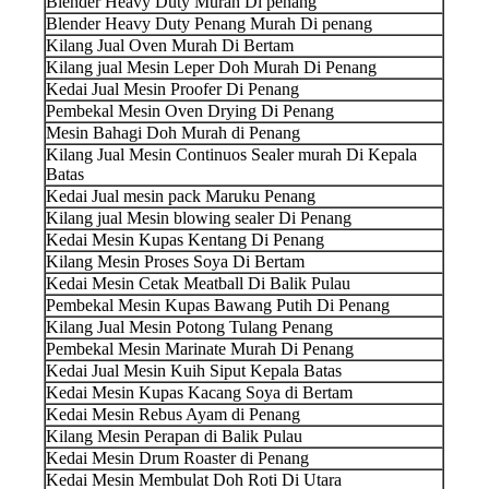
Blender Heavy Duty Murah Di penang
Blender Heavy Duty Penang Murah Di penang
Kilang Jual Oven Murah Di Bertam
Kilang jual Mesin Leper Doh Murah Di Penang
Kedai Jual Mesin Proofer Di Penang
Pembekal Mesin Oven Drying Di Penang
Mesin Bahagi Doh Murah di Penang
Kilang Jual Mesin Continuos Sealer murah Di Kepala
Batas
Kedai Jual mesin pack Maruku Penang
Kilang jual Mesin blowing sealer Di Penang
Kedai Mesin Kupas Kentang Di Penang
Kilang Mesin Proses Soya Di Bertam
Kedai Mesin Cetak Meatball Di Balik Pulau
Pembekal Mesin Kupas Bawang Putih Di Penang
Kilang Jual Mesin Potong Tulang Penang
Pembekal Mesin Marinate Murah Di Penang
Kedai Jual Mesin Kuih Siput Kepala Batas
Kedai Mesin Kupas Kacang Soya di Bertam
Kedai Mesin Rebus Ayam di Penang
Kilang Mesin Perapan di Balik Pulau
Kedai Mesin Drum Roaster di Penang
Kedai Mesin Membulat Doh Roti Di Utara