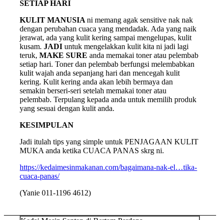
SETIAP HARI
KULIT MANUSIA
ni memang agak sensitive nak nak
dengan perubahan cuaca yang mendadak. Ada yang naik
jerawat, ada yang kulit kering sampai mengelupas, kulit
kusam.
JADI
untuk mengelakkan kulit kita ni jadi lagi
teruk,
MAKE SURE
anda memakai toner atau pelembab
setiap hari. Toner dan pelembab berfungsi melembabkan
kulit wajah anda sepanjang hari dan mencegah kulit
kering. Kulit kering anda akan lebih bermaya dan
semakin berseri-seri setelah memakai toner atau
pelembab. Terpulang kepada anda untuk memilih produk
yang sesuai dengan kulit anda.
KESIMPULAN
Jadi itulah tips yang simple untuk PENJAGAAN KULIT
MUKA anda ketika CUACA PANAS skrg ni.
https://kedaimesinmakanan.com/
bagaimana-nak-el…tika-
cuaca-panas
/
‎
(Yanie 011-1196 4612)