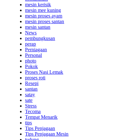
mesin kerisik
mesin mee kuning
mesin proses ayam
mesin proses santan
mesin santan
News
pembungkusan
perap
Perniagaan
Personal
photo
Pokok
Proses Nasi Lemak
proses roti
Resepi
santan
satay
sate
Stress
Tecoma
Tempat Menarik
tips
Tips Penjagaan
Tips Penjagaan Mesin
tudung