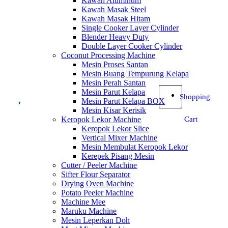
Kawah Aluminum
Kawah Masak Steel
Kawah Masak Hitam
Single Cooker Layer Cylinder
Blender Heavy Duty
Double Layer Cooker Cylinder
Coconut Processing Machine
Mesin Proses Santan
Mesin Buang Tempurung Kelapa
Mesin Perah Santan
Mesin Parut Kelapa
Shopping
Mesin Parut Kelapa BOX
Mesin Kisar Kerisik
Keropok Lekor Machine
Cart
Keropok Lekor Slice
Vertical Mixer Machine
Mesin Membulat Keropok Lekor
Kerepek Pisang Mesin
Cutter / Peeler Machine
Sifter Flour Separator
Drying Oven Machine
Potato Peeler Machine
Machine Mee
Maruku Machine
Mesin Leperkan Doh