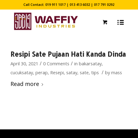
Call Contact: 019 911 1017 | 013 413 6032 | 017 791 0292
Resipi Sate Pujaan Hati Kanda Dinda
/
/
April 30, 2021
0 Comments
in
bakarsatay
,
/
cucuksatay
,
perap
,
Resepi
,
satay
,
sate
,
tips
by
mass
Read more