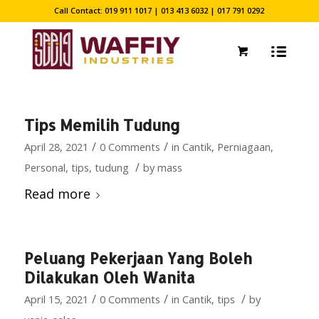
Call Contact: 019 911 1017 | 013 413 6032 | 017 791 0292
Tips Memilih Tudung
/
/
April 28, 2021
0 Comments
in
Cantik
,
Perniagaan
,
/
Personal
,
tips
,
tudung
by
mass
Read more
Peluang Pekerjaan Yang Boleh
Dilakukan Oleh Wanita
/
/
/
April 15, 2021
0 Comments
in
Cantik
,
tips
by