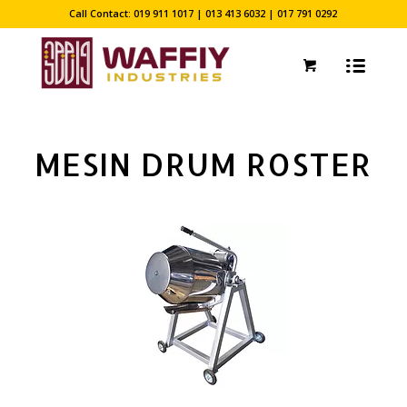
Call Contact: 019 911 1017 | 013 413 6032 | 017 791 0292
MESIN DRUM ROSTER